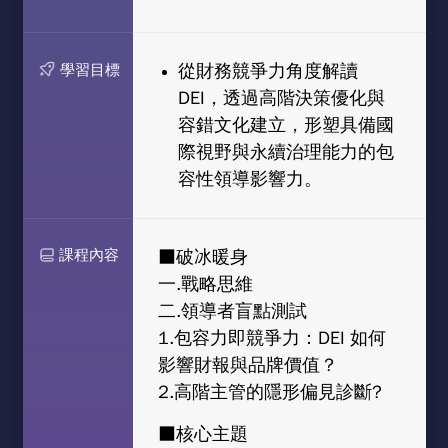
從財務競爭力角度解讀
學習目標
DEI，透過高階決策優化與
容錯文化建立，形塑具備國
際視野與永續治理能力的包
容性領導影響力。
課程內容
■破冰暖身
一.戰略思維
X
二.領導者盲點測試
1.包容力即競爭力：DEI 如何
課程搜尋
影響財報與品牌價值？
2.高階主管的隱形偏見診斷?
■核心主題