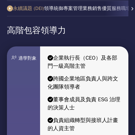
›
永續議題 (DEI)
領導統御
專案管理
業務銷售
優質服務
職場
高階包容領導力
企業執行長（CEO）及各部
適學對象
門一級高階主管
跨國企業地區負責人與跨文
化團隊領導者
董事會成員及負責 ESG 治理
的決策人士
負責組織轉型與接班人計畫
的人資主管