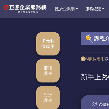
關於企業網
服務總覽
課程
多元數
位應用
AI數位應用
職
資訊
課程
新手上路Co
設計
課程
適學