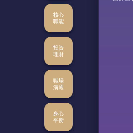
核心
職能
投資
理財
職場
溝通
身心
課程搜尋
平衡