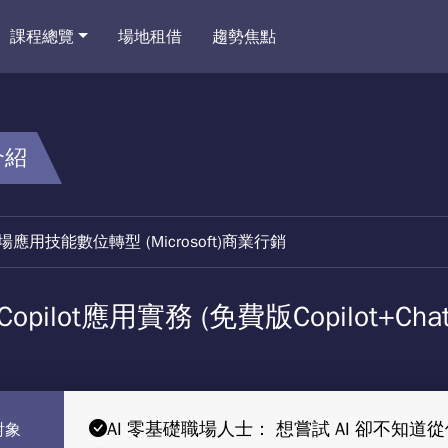
課程總覽
場地租借
趨勢焦點
介紹
場應用技能
數位轉型 (Microsoft)
商業行銷
pilot應用實務 (免費版Copilot+Chat
AI 零基礎職場人士： 想嘗試 AI 卻不
對象