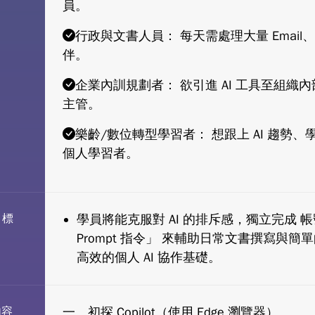
員。
行政與文書人員： 每天需處理大量 Emai
伴。
企業內訓規劃者： 欲引進 AI 工具至組織
主管。
樂齡/數位轉型學習者： 想跟上 AI 趨勢、
個人學習者。
目標
學員將能克服對 AI 的排斥感，獨立完成 
Prompt 指令」 來輔助日常文書撰寫與簡
高效的個人 AI 協作基礎。
內容
一、初探 Copilot（使用 Edge 瀏覽器）