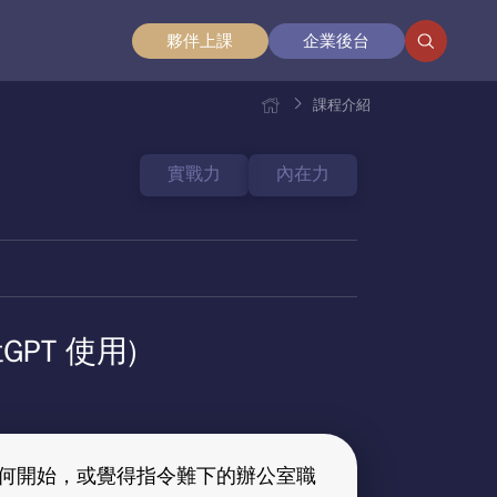
夥伴
上課
企業
後台
課程介紹
實戰力
內在力
GPT 使用)
知道從何開始，或覺得指令難下的辦公室職