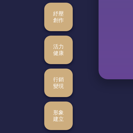
紓壓
創作
活力
健康
行銷
變現
形象
建立