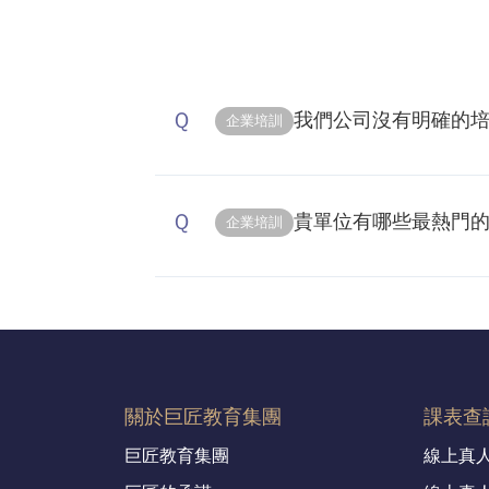
Q
我們公司沒有明確的
企業培訓
A
規劃企業培訓可以從盤點需求與評估
Q
略或年度重點出發，例如「數位轉型
貴單位有哪些最熱門
企業培訓
能與部門，了解現有能力落差與未來
缺乏人資或培訓人員，我們可提供專
A
我們最受企業歡迎的課程主要聚焦
調整： 不需一次性規劃全部訓練，
訓： 【數位與AI素養系列（適合全體同仁
建立成效追蹤機制： 設定學習指
型基礎與實戰：了解雲端、AI、R
有回報。 總結：沒有明確目標不
潛力人才）】 教練式領導與回饋技
帶動組織成長的槓桿。
（OKR／KPI）：建立有感績效
關於巨匠教育集團
課表查
服力表達：強化內部提案與客戶簡報
巨匠教育集團
線上真
動連結 Z世代人才管理：幫助主管理