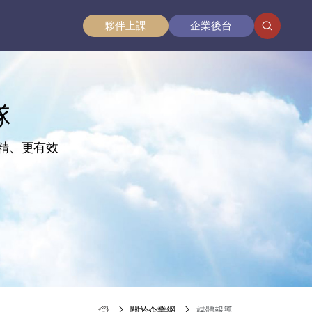
夥伴
上課
企業
後台
隊
更精、更有效
關於企業網
媒體報導