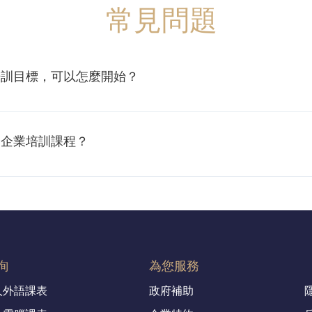
常見問題
培訓目標，可以怎麼開始？
現況著手，透過以下幾個步驟，逐步建立有方向的訓練藍圖： 1
」、「提升服務品質」、「導入AI」等，設定培訓的核心任務。 
的企業培訓課程？
需具備的關鍵技能。可透過問卷調查、主管訪談、績效資料進行初
業顧問與培訓諮詢，協助您進行訓練目標設定、學習對象分級、課
在「數位轉型」、「管理升級」、「溝通協作」三大主題，並依
可以先從單一部門或同質性工作的員工開始試辦課程，觀察參與成
）】 生成式AI應用工作坊：快速導入 ChatGPT、Copilot、M
標（如課後評量驗收、主管回饋、實作成果等等），讓每次培訓都
PA 在企業中的應用場景 資訊安全與資安意識訓練：強化企業內
是問題，問題是「不知從何開始」。先了解組織與人才痛點，再借
巧：提升主管輔導與對話能力 跨部門協作與利害關係人管理：強
制度 【通用軟實力系列（適合所有員工）】 職場溝通與情緒表達
詢
為您服務
力 時間管理與任務拆解術：幫助員工有效安排與交付 【趨勢導
人外語課表
政府補助
解年輕世代特質與溝通策略 AI x 行銷：實戰運用AI工具優化