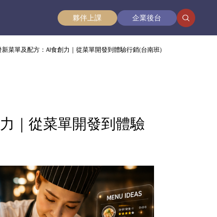
夥伴
上課
企業
後台
發新菜單及配方：AI食創力｜從菜單開發到體驗行銷(台南班)
創力｜從菜單開發到體驗